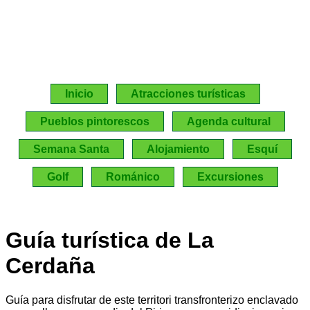
Inicio
Atracciones turísticas
Pueblos pintorescos
Agenda cultural
Semana Santa
Alojamiento
Esquí
Golf
Románico
Excursiones
Guía turística de La
Cerdaña
Guía para disfrutar de este territori transfronterizo enclavado